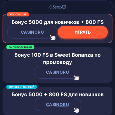
Обзор
ЭКСКЛЮЗИВ
Бонус 5000 для новичков + 800 FS
CASINORU
ИГРАТЬ
ЭКСКЛЮЗИВНЫЙ
Бонус 100 FS в Sweet Bonanza по
промокоду
CASINORU
ПРИВЕТСТВЕННЫЙ
Бонус 5000 + 800 FS для новичков
CASINORU