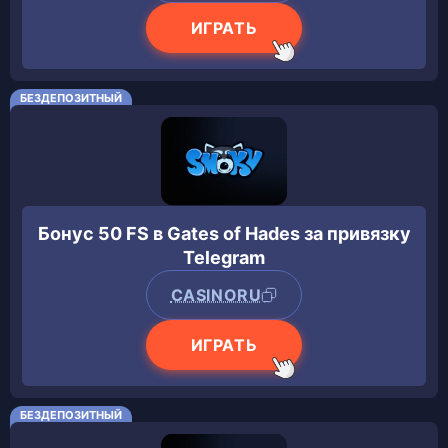
ИГРАТЬ
БЕЗДЕПОЗИТНЫЙ
Бонус 50 FS в Gates of Hades за привязку
Telegram
CASINORU
ИГРАТЬ
БЕЗДЕПОЗИТНЫЙ