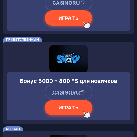
CASINORU
ИГРАТЬ
ПРИВЕТСТВЕННЫЙ
Бонус 5000 + 800 FS для новичков
CASINORU
ИГРАТЬ
RELOAD