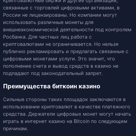
Криптовалютные биржи и другие организации,
связанные с торговлей цифровыми активами, в
России не лицензированы. Но компании могут
использовать различные монеты для
внешнеэкономической деятельности под контролем
Росбанка. Для частных лиц работа с
криптовалютами не ограничивается. Но нельзя
публично рекламировать и предлагать связанные с
цифровыми монетами услуги. Это значит, что
пополнение счета и вывод средств в казино не
подпадают под законодательный запрет.
Преимущества биткоин казино
Сильные стороны таких площадок заключаются в
использовании криптовалют в качестве платежного
средства. Держатели цифровых монет могут начать
играть в интернет казино на Bitcoin по следующим
причинам.