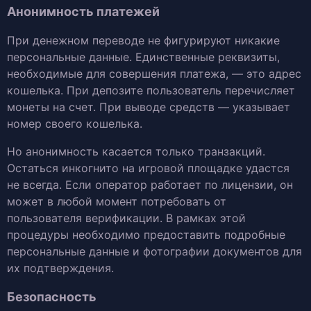
Анонимность платежей
При денежном переводе не фигурируют никакие
персональные данные. Единственные реквизиты,
необходимые для совершения платежа, — это адрес
кошелька. При депозите пользователь перечисляет
монеты на счет. При выводе средств — указывает
номер своего кошелька.
Но анонимность касается только транзакций.
Остаться инкогнито на игровой площадке удастся
не всегда. Если оператор работает по лицензии, он
может в любой момент потребовать от
пользователя верификации. В рамках этой
процедуры необходимо предоставить подробные
персональные данные и фотографии документов для
их подтверждения.
Безопасность