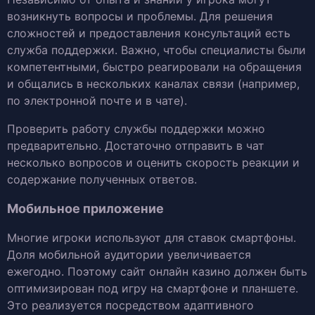
возникнуть вопросы и проблемы. Для решения
сложностей и предоставления консультаций есть
служба поддержки. Важно, чтобы специалисты были
компетентными, быстро реагировали на обращения
и общались в нескольких каналах связи (например,
по электронной почте и в чате).
Проверить работу службы поддержки можно
предварительно. Достаточно отправить в чат
несколько вопросов и оценить скорость реакции и
содержание полученных ответов.
Мобильное приложение
Многие игроки используют для ставок смартфоны.
Доля мобильной аудитории увеличивается
ежегодно. Поэтому сайт онлайн казино должен быть
оптимизирован под игру на смартфоне и планшете.
Это реализуется посредством адаптивного