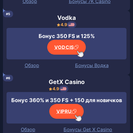
Обзор
Бонусы 7K Casino
ЕЖЕДНЕВНЫЕ АКЦИИ
#5
Vodka
4.9
Бонус 350 FS и 125%
VODCIS
Обзор
Бонусы Водка
ВЫБОР ПОЛЬЗОВАТЕЛЕЙ
#6
GetX Casino
4.9
Бонус 360% и 350 FS + 150 для новичков
VIPRU
Обзор
Бонусы Get X Casino