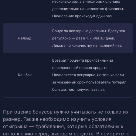
несколько раз, а в некоторых случаях
дополнительно начисляются фриспины.
Начисление происходит один раз.
Бонус за повторные депозиты. Доступен
Релоад
регулярно — раз в 1, 7 или 30 дней.
Лимита по количеству начислений нет.
Возврат процента проигранных за
определенный период средств.
Кешбэк
Начисляется регулярно, но только если
за указанный срок пользователь потерял
больше, чем получил выплат.
При оценке бонусов нужно учитывать не только их
размер. Также необходимо изучить условия
отыгрыша — требования, которые обязательны к
выполнению перед выводом средств. В приоритете