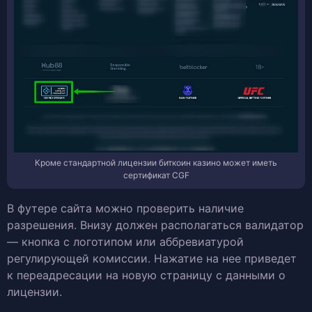
Кроме стандартной лицензии биткоин казино может иметь
сертификат CGF
В футере сайта можно проверить наличие
разрешения. Внизу должен располагаться валидатор
— кнопка с логотипом или аббревиатурой
регулирующей комиссии. Нажатие на нее приведет
к переадресации на новую страницу с данными о
лицензии.