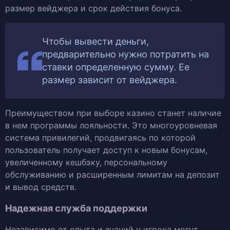
размер вейджера и срок действия бонуса.
Чтобы вывести деньги,
предварительно нужно потратить на
ставки определенную сумму. Ее
размер зависит от вейджера.
Преимуществом при выборе казино станет наличие
в нем программы лояльности. Это многоуровневая
система привилегий, продвигаясь по которой
пользователь получает доступ к новым бонусам,
увеличенному кешбэку, персональному
обслуживанию и расширенным лимитам на депозит
и вывод средств.
Надежная служба поддержки
Независимо от опыта и знаний у игрока могут