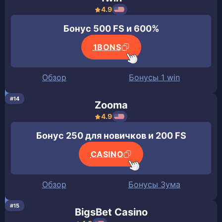
4.9
Бонус 500 FS и 600%
1BONS
Обзор
Бонусы 1 win
ПОПУЛЯРНОЕ
#14
Zooma
4.9
Бонус 250 для новичков и 200 FS
CASINO
Обзор
Бонусы Зума
БОЛЬШАЯ СКОРОСТЬ
#15
BigsBet Casino