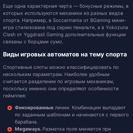
Еще одна характерная черта — бонусные режимы, в
которых используются механики из разных видов
спорта. Например, в Soccermania от BGaming мини-
игра стилизована под серию пенальти, а в Yokozuna
Clash от Yggdrasil Gaming дополнительные функции
связаны с борцами сумо.
Виды игровых автоматов на тему спорта
Спортивные слоты можно классифицировать по
нескольким параметрам. Наиболее удобным
считается разделение по игровым механикам,
поскольку именно они определяют особенности
геймплея:
Фиксированные
линии. Комбинации выпадают
по заданным шаблонам и начинаются с первого
барабана.
Megaways.
Разметка поля меняется при