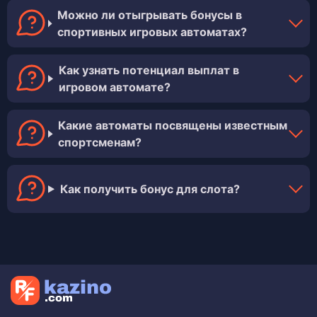
Можно ли отыгрывать бонусы в
спортивных игровых автоматах?
Как узнать потенциал выплат в
игровом автомате?
Какие автоматы посвящены известным
спортсменам?
Как получить бонус для слота?