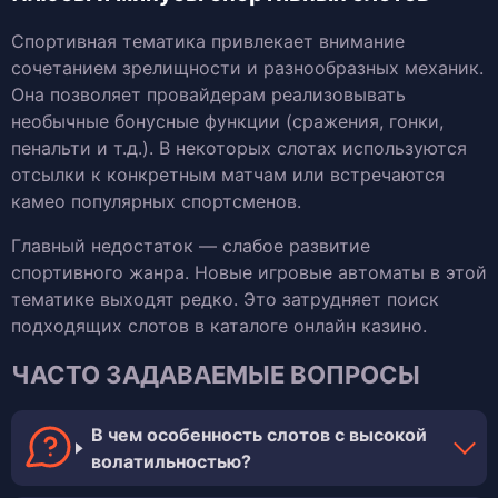
Спортивная тематика привлекает внимание
сочетанием зрелищности и разнообразных механик.
Она позволяет провайдерам реализовывать
необычные бонусные функции (сражения, гонки,
пенальти и т.д.). В некоторых слотах используются
отсылки к конкретным матчам или встречаются
камео популярных спортсменов.
Главный недостаток — слабое развитие
спортивного жанра. Новые игровые автоматы в этой
тематике выходят редко. Это затрудняет поиск
подходящих слотов в каталоге онлайн казино.
ЧАСТО ЗАДАВАЕМЫЕ ВОПРОСЫ
В чем особенность слотов с высокой
волатильностью?