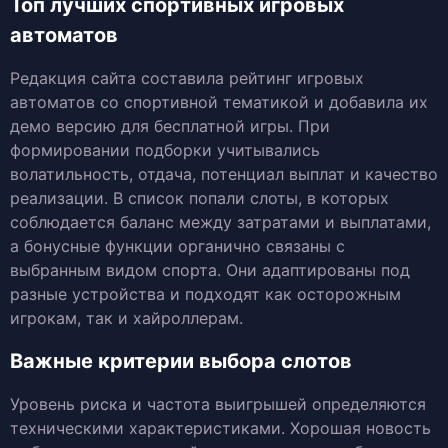
Топ лучших спортивных игровых
автоматов
Редакция сайта составила рейтинг игровых
автоматов со спортивной тематикой и добавила их
демо версию для бесплатной игры. При
формировании подборки учитывались
волатильность, отдача, потенциал выплат и качество
реализации. В список попали слоты, в которых
соблюдается баланс между затратами и выплатами,
а бонусные функции органично связаны с
выбранным видом спорта. Они адаптированы под
разные устройства и подходят как осторожным
игрокам, так и хайроллерам.
Важные критерии выбора слотов
Уровень риска и частота выигрышей определяются
техническими характеристиками. Хорошая новость