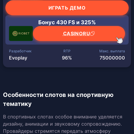
ИГРАТЬ ДЕМО
Бонус 430 FS и 325%
CASINORU
Разработчик
RTP
Макс. выплата
Evoplay
96%
75000000
Особенности слотов на спортивную
тематику
В спортивных слотах особое внимание уделяется
дизайну, анимации и звуковому сопровождению.
Провайдеры стремятся передать атмосферу