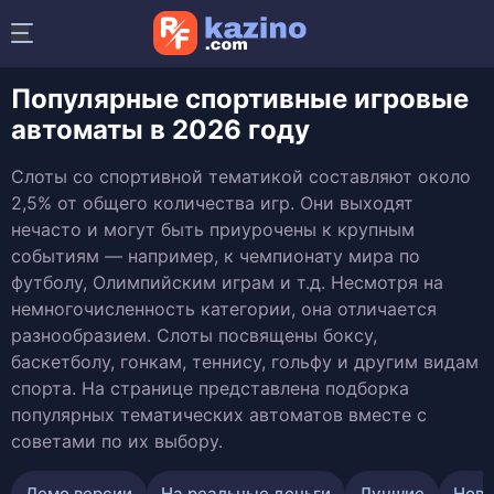
Популярные спортивные игровые
автоматы в 2026 году
Слоты со спортивной тематикой составляют около
2,5% от общего количества игр. Они выходят
нечасто и могут быть приурочены к крупным
событиям — например, к чемпионату мира по
футболу, Олимпийским играм и т.д. Несмотря на
немногочисленность категории, она отличается
разнообразием. Слоты посвящены боксу,
баскетболу, гонкам, теннису, гольфу и другим видам
спорта. На странице представлена подборка
популярных тематических автоматов вместе с
советами по их выбору.
Демо версии
На реальные деньги
Лучшие
Нов