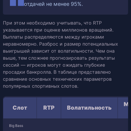
отдачей не менее 95%.
При этом необходимо учитывать, что RTP
указывается при оценке миллионов вращений.
Выплаты распределяются между игроками
неравномерно. Разброс и размер потенциальных
выигрышей зависит от волатильности. Чем она
выше, тем сложнее прогнозировать результаты
сессий — игроков могут ожидать глубокие
просадки банкролла. В таблице представлено
сравнение основных технических параметров
популярных спортивных слотов.
М
Слот
RTP
Волатильность
Big Bass