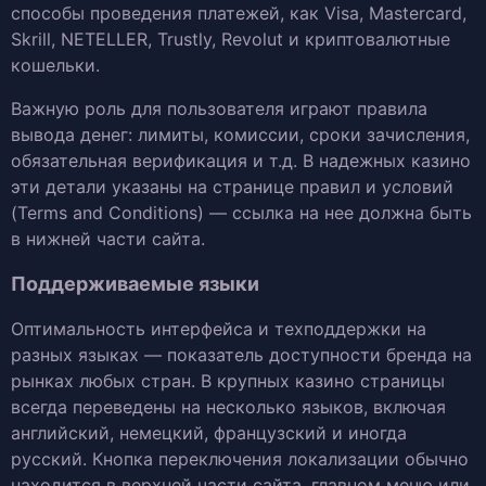
способы проведения платежей, как Visa, Mastercard,
Skrill, NETELLER, Trustly, Revolut и криптовалютные
кошельки.
Важную роль для пользователя играют правила
вывода денег: лимиты, комиссии, сроки зачисления,
обязательная верификация и т.д. В надежных казино
эти детали указаны на странице правил и условий
(Terms and Conditions) — ссылка на нее должна быть
в нижней части сайта.
Поддерживаемые языки
Оптимальность интерфейса и техподдержки на
разных языках — показатель доступности бренда на
рынках любых стран. В крупных казино страницы
всегда переведены на несколько языков, включая
английский, немецкий, французский и иногда
русский. Кнопка переключения локализации обычно
находится в верхней части сайта, главном меню или