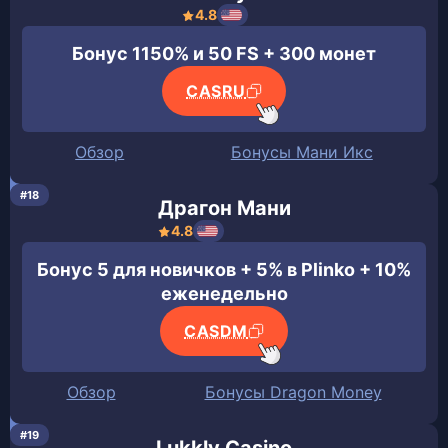
4.8
Бонус 1150% и 50 FS + 300 монет
CASRU
Обзор
Бонусы Мани Икс
БОЛЬШОЙ ВЫБОР ИГР
#18
Драгон Мани
4.8
Бонус 5 для новичков + 5% в Plinko + 10%
еженедельно
CASDM
Обзор
Бонусы Dragon Money
НОВИНКА 2026
#19