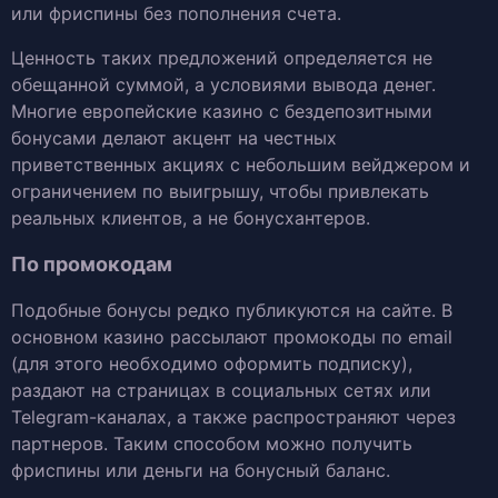
или фриспины без пополнения счета.
Ценность таких предложений определяется не
обещанной суммой, а условиями вывода денег.
Многие европейские казино с бездепозитными
бонусами делают акцент на честных
приветственных акциях с небольшим вейджером и
ограничением по выигрышу, чтобы привлекать
реальных клиентов, а не бонусхантеров.
По промокодам
Подобные бонусы редко публикуются на сайте. В
основном казино рассылают промокоды по email
(для этого необходимо оформить подписку),
раздают на страницах в социальных сетях или
Telegram-каналах, а также распространяют через
партнеров. Таким способом можно получить
фриспины или деньги на бонусный баланс.