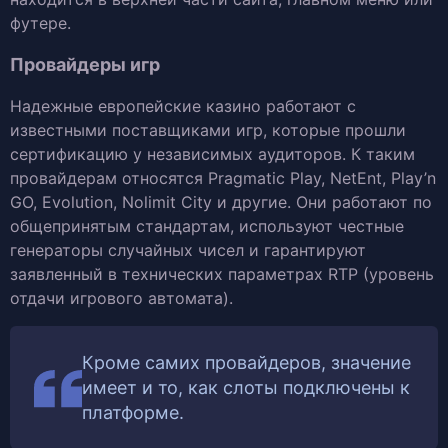
футере.
Провайдеры игр
Надежные европейские казино работают с
известными поставщиками игр, которые прошли
сертификацию у независимых аудиторов. К таким
провайдерам относятся Pragmatic Play, NetEnt, Play’n
GO, Evolution, Nolimit City и другие. Они работают по
общепринятым стандартам, используют честные
генераторы случайных чисел и гарантируют
заявленный в технических параметрах RTP (уровень
отдачи игрового автомата).
Кроме самих провайдеров, значение
имеет и то, как слоты подключены к
платформе.