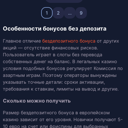
1
2
…
9
Особенности бонусов без депозита
Главное отличие
бездепозитного бонуса
от других
акций — отсутствие финансовых рисков.
Пользователь играет в слоты без перевода
собственных денег на баланс. В легальных казино
условия подобных бонусов регулирует Комиссия по
азартным играм. Поэтому операторы вынуждены
указывать точные детали: сроки активации,
требования к ставкам, лимиты на вывод и другие.
Сколько можно получить
Размер бездепозитного бонуса в европейском
казино зависит от его уровня. Новички получают 5-
10 евро на счет или фриспины для выбранных