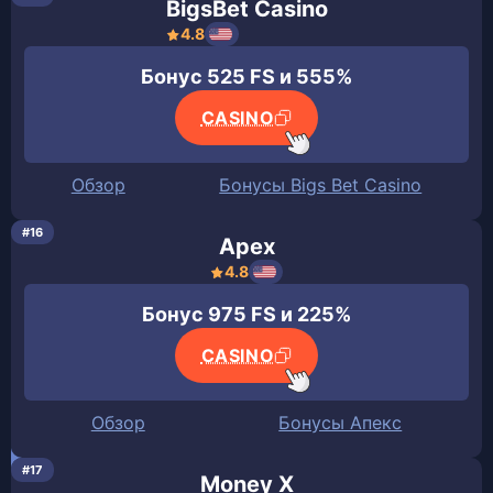
BigsBet Casino
4.8
Бонус 525 FS и 555%
CASINO
Обзор
Бонусы Bigs Bet Casino
#16
Apex
4.8
Бонус 975 FS и 225%
CASINO
Обзор
Бонусы Апекс
БОЛЬШОЙ КАТАЛОГ ИГР
#17
Money X