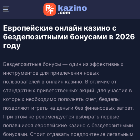
Европейские онлайн казино с
бездепозитными бонусами в 2026
году
Бездепозитные бонусы — один из эффективных
инструментов для привлечения новых
пользователей в онлайн казино. В отличие от
стандартных приветственных акций, для участия в
которых необходимо пополнять счет, бездепы
позволяют играть на деньги без финансовых затрат.
При этом не рекомендуется выбирать первые
попавшиеся европейские казино с бездепозитными
бонусами. Стоит отдавать предпочтение легальным