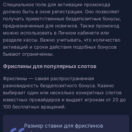
Специальное поле для активации промокода
должно быть в окне регистрации. Оно позволяет
получать приветственные бездепозитные бонусы,
предназначенные для новичков. Также промокод
можно использовать в Личном кабинете или
разделе кассы. Важно учитывать, что количество
активаций и сроки действия подобных бонусов
бывают ограниченны.
Фриспины для популярных слотов
Фриспины — самая распространенная
разновидность бездепозитного бонуса. Казино
выбирает один или несколько конкретных слотов
известных провайдеров и выдает игрокам от 20 до
100 бесплатных вращений.
Размер ставки для фриспинов