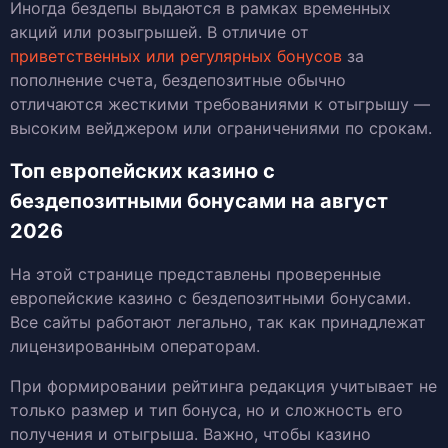
Иногда бездепы выдаются в рамках временных
акций или розыгрышей. В отличие от
приветственных или регулярных бонусов
за
пополнение счета, бездепозитные обычно
отличаются жесткими требованиями к отыгрышу —
высоким вейджером или ограничениями по срокам.
Топ европейских казино с
бездепозитными бонусами на август
2026
На этой странице представлены проверенные
европейские казино с бездепозитными бонусами.
Все сайты работают легально, так как принадлежат
лицензированным операторам.
При формировании рейтинга редакция учитывает не
только размер и тип бонуса, но и сложность его
получения и отыгрыша. Важно, чтобы казино