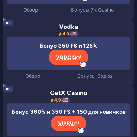
Обзор
Бонусы 7K Casino
ЕЖЕДНЕВНЫЕ АКЦИИ
#5
Vodka
4.9
Бонус 350 FS и 125%
VODCIS
Обзор
Бонусы Водка
ВЫБОР ПОЛЬЗОВАТЕЛЕЙ
#6
GetX Casino
4.9
Бонус 360% и 350 FS + 150 для новичков
VIPRU