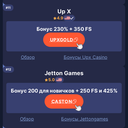
РАЗНООБРАЗИЕ ИГР
#11
Up X
4.9
Бонус 230% + 350 FS
UPXGOLD
Обзор
Бонусы Upx Casino
ВЫСОКИЙ RTP
#12
Jetton Games
5.0
Бонус 200 для новичков + 250 FS и 425%
CASTON
Обзор
Бонусы Jettongames
МНОГО СЛОТОВ