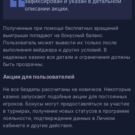
зафиксирован и указан в детальном
описании акции.
Полученные при помощи бесплатных вращений
выигрыши попадают на бонусный баланс.
Пользователь может вывести их только после
выполнения вейджера и других условий. В
надежных казино все детали и ограничения должны
быть прозрачны.
Акции для пользователей
Не все бездепы рассчитаны на новичков. Некоторые
казино запускают подобные акции для постоянных
игроков. Бонусы могут предоставляться за участие
в турнирах, получение новых статусов в программе
лояльности, подтверждение данных в Личном
кабинете и другие действия.