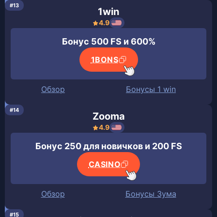
#13
1win
4.9
Бонус 500 FS и 600%
1BONS
Обзор
Бонусы 1 win
ПОПУЛЯРНОЕ
#14
Zooma
4.9
Бонус 250 для новичков и 200 FS
CASINO
Обзор
Бонусы Зума
БОЛЬШАЯ СКОРОСТЬ
#15