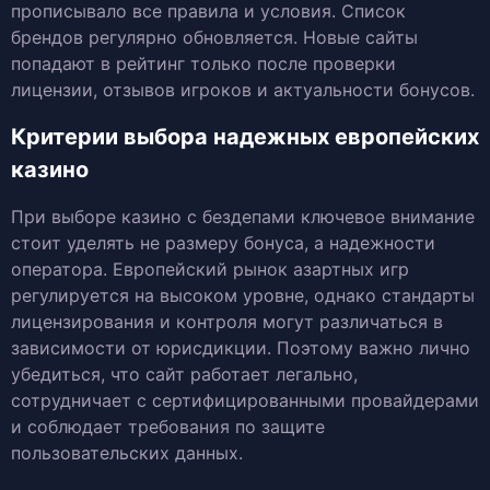
прописывало все правила и условия. Список
брендов регулярно обновляется. Новые сайты
попадают в рейтинг только после проверки
лицензии, отзывов игроков и актуальности бонусов.
Критерии выбора надежных европейских
казино
При выборе казино с бездепами ключевое внимание
стоит уделять не размеру бонуса, а надежности
оператора. Европейский рынок азартных игр
регулируется на высоком уровне, однако стандарты
лицензирования и контроля могут различаться в
зависимости от юрисдикции. Поэтому важно лично
убедиться, что сайт работает легально,
сотрудничает с сертифицированными провайдерами
и соблюдает требования по защите
пользовательских данных.