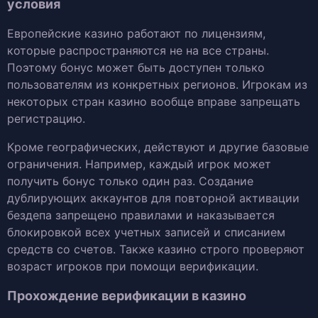
условия
Европейские казино работают по лицензиям,
которые распространяются не на все страны.
Поэтому бонус может быть доступен только
пользователям из конкретных регионов. Игрокам из
некоторых стран казино вообще вправе запрещать
регистрацию.
Кроме географических, действуют и другие базовые
ограничения. Например, каждый игрок может
получить бонус только один раз. Создание
дублирующих аккаунтов для повторной активации
бездепа запрещено правилами и наказывается
блокировкой всех учетных записей и списанием
средств со счетов. Также казино строго проверяют
возраст игроков при помощи верификации.
Прохождение верификации в казино