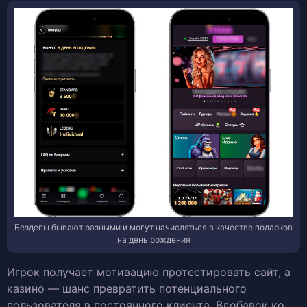
Бездепы бывают разными и могут начисляться в качестве подарков
на день рождения
Игрок получает мотивацию протестировать сайт, а
казино — шанс превратить потенциального
пользователя в постоянного клиента. Вдобавок ко