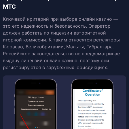
МТС
Ключевой критерий при выборе онлайн казино —
это его надежность и безопасность. Оператор
должен работать по лицензии авторитетной
игорной комиссии. К таким относятся регуляторы
Кюрасао, Великобритании, Мальты, Гибралтара.
Российское законодательство не предусматривает
выдачу лицензий онлайн казино, поэтому они
регистрируются в зарубежных юрисдикциях.