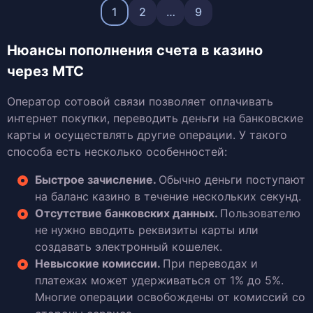
1
2
…
9
Нюансы пополнения счета в казино
через МТС
Оператор сотовой связи позволяет оплачивать
интернет покупки, переводить деньги на банковские
карты и осуществлять другие операции. У такого
способа есть несколько особенностей:
Быстрое зачисление.
Обычно деньги поступают
на баланс казино в течение нескольких секунд.
Отсутствие банковских данных.
Пользователю
не нужно вводить реквизиты карты или
создавать электронный кошелек.
Невысокие комиссии.
При переводах и
платежах может удерживаться от 1% до 5%.
Многие операции освобождены от комиссий со