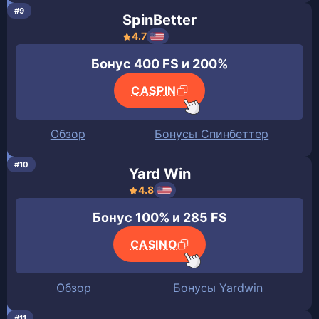
#9
SpinBetter
4.7
Бонус 400 FS и 200%
CASPIN
Обзор
Бонусы Спинбеттер
НОВИНКА
#10
Yard Win
4.8
Бонус 100% и 285 FS
CASINO
Обзор
Бонусы Yardwin
РАЗНООБРАЗИЕ ИГР
#11