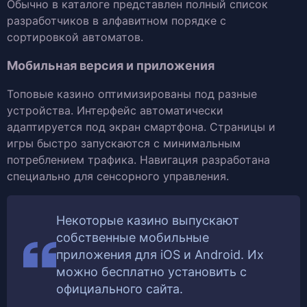
Обычно в каталоге представлен полный список
разработчиков в алфавитном порядке с
сортировкой автоматов.
Мобильная версия и приложения
Топовые казино оптимизированы под разные
устройства. Интерфейс автоматически
адаптируется под экран смартфона. Страницы и
игры быстро запускаются с минимальным
потреблением трафика. Навигация разработана
специально для сенсорного управления.
Некоторые казино выпускают
собственные мобильные
приложения для iOS и Android. Их
можно бесплатно установить с
официального сайта.