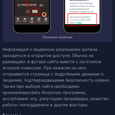
Проверка лицензии
Информация о выданном разрешении должна
находиться в открытом доступе. Обычно ее
размещают в футере сайта вместе с логотипом
игорной комиссии. При нажатии на него
открывается страница с подробными данными о
лицензии, подтверждающими безопасность казино.
Также при выборе сайта необходимо
проанализировать бонусную программу,
ассортимент игр, репутацию провайдера, качество
работы техподдержки и другие факторы.