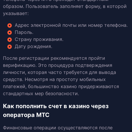
образом. Пользователь заполняет форму, в которой
указывает:
Адрес электронной почты или номер телефона.
Пароль.
Страну проживания.
Дату рождения.
После регистрации рекомендуется пройти
верификацию. Это процедура подтверждения
личности, которая часто требуется для вывода
средств. Несмотря на простоту мобильных
платежей, большинство казино придерживаются
стандартных мер безопасности.
Как пополнить счет в казино через
оператора МТС
Финансовые операции осуществляются после