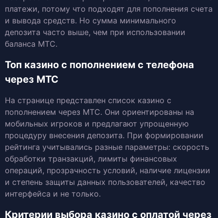
платежи, потому что подходят для пополнения счета
и вывода средств. Но сумма минимального
депозита часто выше, чем при использовании
баланса МТС.
Топ казино с пополнением с телефона
через МТС
На странице представлен список казино с
пополнением через МТС. Они ориентированы на
мобильных игроков и предлагают упрощенную
процедуру внесения депозита. При формировании
рейтинга учитывались разные параметры: скорость
обработки транзакций, лимиты финансовых
операций, прозрачность условий, наличие лицензии
и степень защиты данных пользователей, качество
интерфейса и не только.
Критерии выбора казино с оплатой через