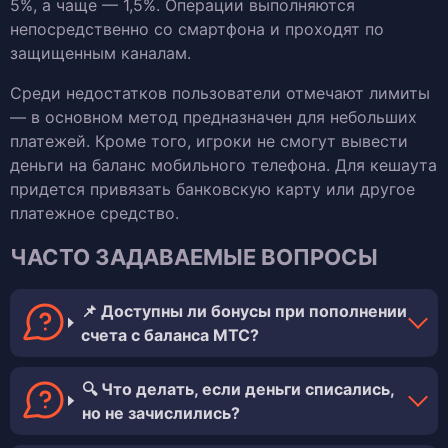
5%, а чаще — 1,5%. Операции выполняются
непосредственно со смартфона и проходят по
защищенным каналам.
Среди недостатков пользователи отмечают лимиты
— в основном метод предназначен для небольших
платежей. Кроме того, игроки не смогут вывести
деньги на баланс мобильного телефона. Для кешаута
придется привязать банковскую карту или другое
платежное средство.
ЧАСТО ЗАДАВАЕМЫЕ ВОПРОСЫ
📌 Доступны ли бонусы при пополнении
счета с баланса МТС?
🔍 Что делать, если деньги списались,
но не зачислились?