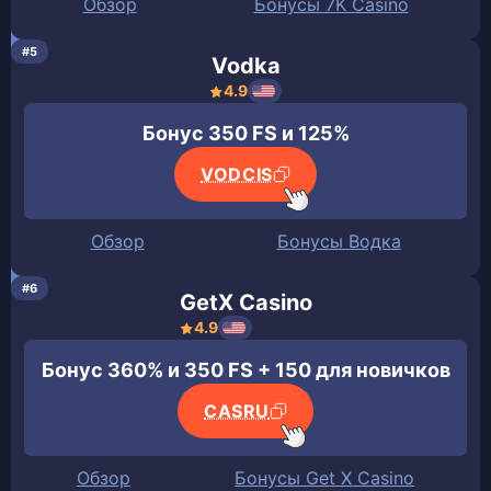
Обзор
Бонусы 7K Casino
ЕЖЕДНЕВНЫЕ АКЦИИ
#5
Vodka
4.9
Бонус 350 FS и 125%
VODCIS
Обзор
Бонусы Водка
ВЫБОР ПОЛЬЗОВАТЕЛЕЙ
#6
GetX Casino
4.9
Бонус 360% и 350 FS + 150 для новичков
CASRU
Обзор
Бонусы Get X Casino