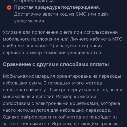
стороны сервиса.
Простая процедура подтверждения.
Достаточно ввести код из СМС или push-
уведомления.
Условия для пополнения счета при использовании
мобильного приложения или Личного кабинета МТС
наиболее лояльные. При запуске сторонних
сервисов размер комиссии увеличивается.
Сравнение с другими способами оплаты
Мобильная коммерция ориентирована на переводы
небольших сумм. С помощью этого метода
пользователи могут быстро вернуться к игре, внеся
минимальный депозит. Размер комиссии
сопоставим с электронными кошельками, которые
часто используются для небольших переводов.
Однако хайроллерам такой метод не подойдет из-
за жестких лимитов. Игрокам, делающим крупные