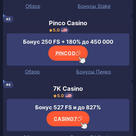
Обзор
Бонусы Stake
ХИТ СЕЗОНА
#3
Pinco Casino
5.0
Бонус 250 FS + 180% до 450 000
PINCOD
Обзор
Бонусы Пинко
БОЛЬШОЙ ВЫБОР ИГР
#4
7K Casino
5.0
Бонус 527 FS и до 827%
CASINO7