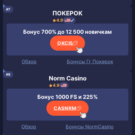
НАДЕЖНЫЙ БРЕНД
#7
ПОКЕРОК
4.9
Бонус 700% до 12 500 новичкам
OKCIS
Обзор
Бонусы Гг Покерок
ХИТ СЕЗОНА
#8
Norm Casino
4.9
Бонус 1000 FS и 225%
CASNRM
Обзор
Бонусы NormCasino
МГНОВЕННЫЕ ВЫПЛАТЫ