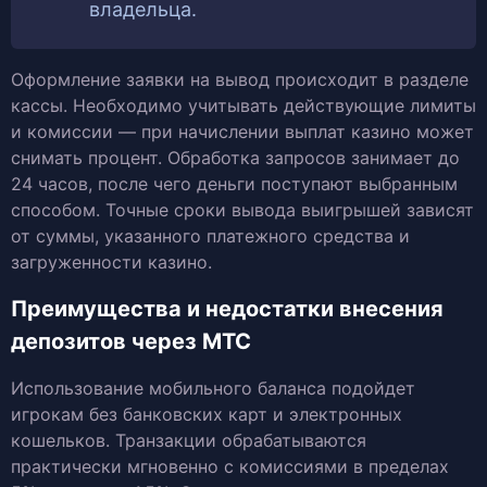
владельца.
Оформление заявки на вывод происходит в разделе
кассы. Необходимо учитывать действующие лимиты
и комиссии — при начислении выплат казино может
снимать процент. Обработка запросов занимает до
24 часов, после чего деньги поступают выбранным
способом. Точные сроки вывода выигрышей зависят
от суммы, указанного платежного средства и
загруженности казино.
Преимущества и недостатки внесения
депозитов через МТС
Использование мобильного баланса подойдет
игрокам без банковских карт и электронных
кошельков. Транзакции обрабатываются
практически мгновенно с комиссиями в пределах