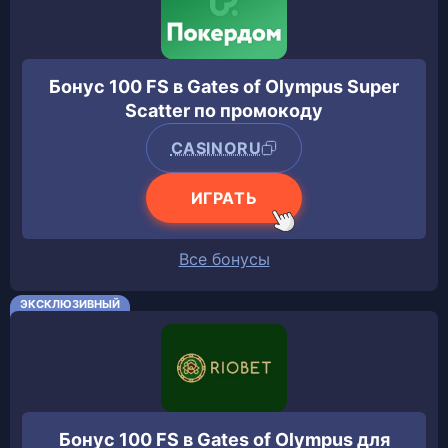
Бонус 100 FS в Gates of Olympus Super
Scatter по промокоду
CASINORU
ИГРАТЬ
Все бонусы
ЭКСКЛЮЗИВНЫЙ
Бонус 100 FS в Gates of Olympus для