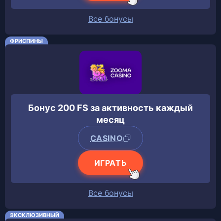
Все бонусы
ФРИСПИНЫ
Бонус 200 FS за активность каждый
месяц
CASINO
ИГРАТЬ
Все бонусы
ЭКСКЛЮЗИВНЫЙ