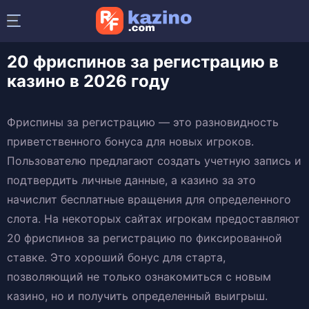
20 фриспинов за регистрацию в
казино в 2026 году
Фриспины за регистрацию — это разновидность
приветственного бонуса для новых игроков.
Пользователю предлагают создать учетную запись и
подтвердить личные данные, а казино за это
начислит бесплатные вращения для определенного
слота. На некоторых сайтах игрокам предоставляют
20 фриспинов за регистрацию по фиксированной
ставке. Это хороший бонус для старта,
позволяющий не только ознакомиться с новым
казино, но и получить определенный выигрыш.