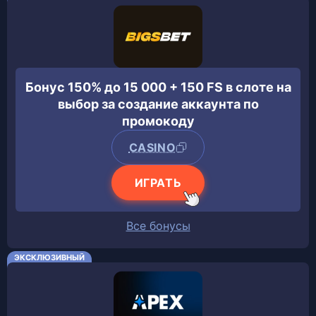
Бонус 150% до 15 000 + 150 FS в слоте на
выбор за создание аккаунта по
промокоду
CASINO
ИГРАТЬ
Все бонусы
ЭКСКЛЮЗИВНЫЙ