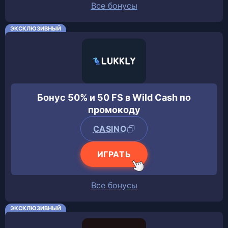
Все бонусы
ЭКСКЛЮЗИВНЫЙ
Бонус 50% и 50 FS в Wild Cash по
промокоду
CASINO
ИГРАТЬ
Все бонусы
ЭКСКЛЮЗИВНЫЙ