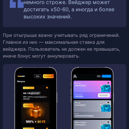
немного строже. Вейджер может
достигать х50-60, а иногда и более
высоких значений.
При отыгрыше важно учитывать ряд ограничений.
Главное из них — максимальная ставка для
вейджера. Пользователь не должен ее превышать,
иначе бонус могут аннулировать.