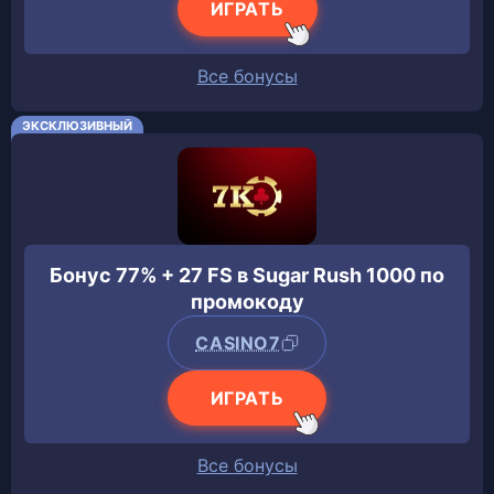
ИГРАТЬ
Все бонусы
ЭКСКЛЮЗИВНЫЙ
Бонус 77% + 27 FS в Sugar Rush 1000 по
промокоду
CASINO7
ИГРАТЬ
Все бонусы