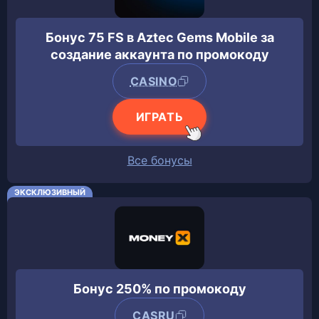
Бонус 75 FS в Aztec Gems Mobile за
создание аккаунта по промокоду
CASINO
ИГРАТЬ
Все бонусы
ЭКСКЛЮЗИВНЫЙ
Бонус 250% по промокоду
CASRU