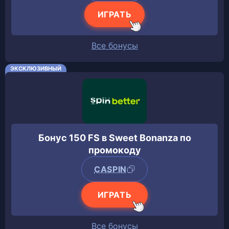
ИГРАТЬ
Все бонусы
ЭКСКЛЮЗИВНЫЙ
Бонус 150 FS в Sweet Bonanza по
промокоду
CASPIN
ИГРАТЬ
Все бонусы