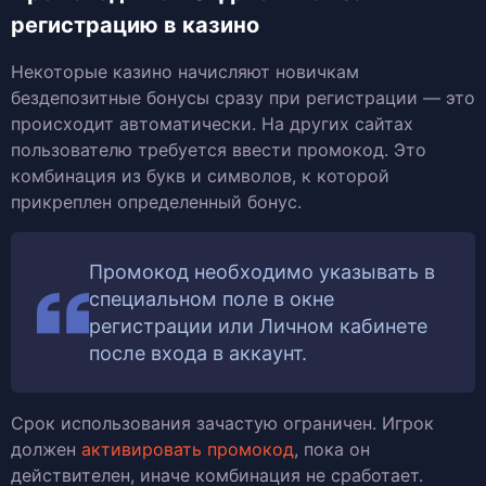
регистрацию в казино
Некоторые казино начисляют новичкам
бездепозитные бонусы сразу при регистрации — это
происходит автоматически. На других сайтах
пользователю требуется ввести промокод. Это
комбинация из букв и символов, к которой
прикреплен определенный бонус.
Промокод необходимо указывать в
специальном поле в окне
регистрации или Личном кабинете
после входа в аккаунт.
Срок использования зачастую ограничен. Игрок
должен
активировать промокод
, пока он
действителен, иначе комбинация не сработает.