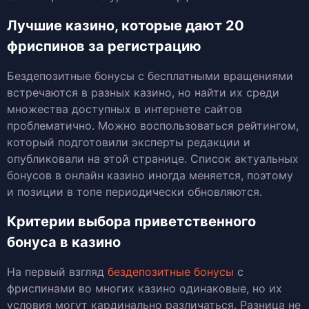
Лучшие казино, которые дают 20
фриспинов за регистрацию
Бездепозитные бонусы с бесплатными вращениями
встречаются в разных казино, но найти их среди
множества доступных в интернете сайтов
проблематично. Можно воспользоваться рейтингом,
который подготовили эксперты редакции и
опубликовали на этой странице. Список актуальных
бонусов в онлайн казино иногда меняется, поэтому
и позиции в топе периодически обновляются.
Критерии выбора приветственного
бонуса в казино
На первый взгляд
бездепозитные бонусы
с
фриспинами во многих казино одинаковые, но их
условия могут кардинально различаться. Разница не