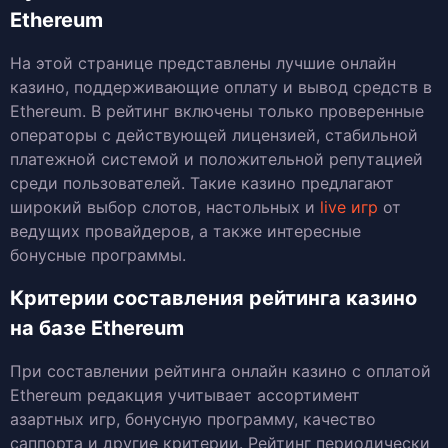
Ethereum
На этой странице представлены лучшие онлайн
казино, поддерживающие оплату и вывод средств в
Ethereum. В рейтинг включены только проверенные
операторы с действующей лицензией, стабильной
платежной системой и положительной репутацией
среди пользователей. Такие казино предлагают
широкий выбор слотов, настольных и
live игр
от
ведущих провайдеров, а также интересные
бонусные программы.
Критерии составления рейтинга казино
на базе Ethereum
При составлении рейтинга онлайн казино с оплатой
Ethereum редакция учитывает ассортимент
азартных игр, бонусную программу, качество
саппорта и другие критерии. Рейтинг периодически