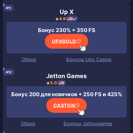
РАЗНООБРАЗИЕ ИГР
#11
Up X
4.9
Бонус 230% + 350 FS
UPXGOLD
Обзор
Бонусы Upx Casino
ВЫСОКИЙ RTP
#12
Jetton Games
5.0
Бонус 200 для новичков + 250 FS и 425%
CASTON
Обзор
Бонусы Jettongames
МНОГО СЛОТОВ