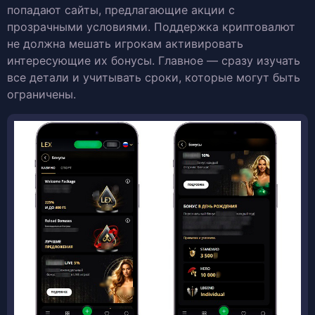
попадают сайты, предлагающие акции с
прозрачными условиями. Поддержка криптовалют
не должна мешать игрокам активировать
интересующие их бонусы. Главное — сразу изучать
все детали и учитывать сроки, которые могут быть
ограничены.