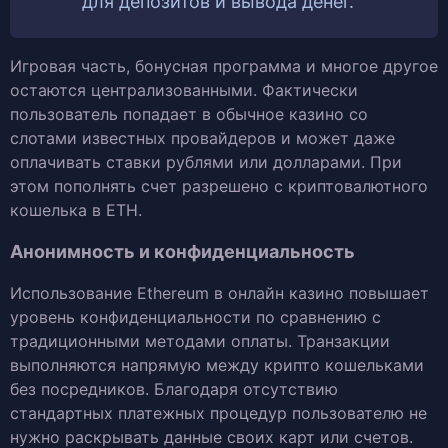
для депозитов и вывода денег.
Игровая часть, бонусная программа и многое другое
остаются централизованными. Фактически
пользователь попадает в обычное казино со
слотами известных провайдеров и может даже
оплачивать ставки рублями или долларами. При
этом пополнять счет разрешено с криптовалютного
кошелька в ETH.
Анонимность и конфиденциальность
Использование Ethereum в онлайн казино повышает
уровень конфиденциальности по сравнению с
традиционными методами оплаты. Транзакции
выполняются напрямую между крипто кошельками
без посредников. Благодаря отсутствию
стандартных платежных процедур пользователю не
нужно раскрывать данные своих карт или счетов.