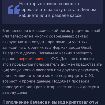
Некоторые казино позволяют
переключать валюту счета в Личном
кабинете или в разделе кассы.
В дополнение к классической регистрации по email
или телефону на многих современных сайтах
аккаунт можно создать при помощи учетных
записей на сторонних платформах вроде Gmail,
Telegram и других. Легальные казино требуют у
игроков
верификацию
— KYC. Для прохождения
этой процедуры пользователь должен предоставить
цифровую копию паспорта или другого документа,
при помощи которого можно подтвердить ФИО,
возраст и прочие данные. Подобная проверка
проводится один раз и открывает полный доступ к
выводу денег.
Пополнение баланса и вывод криптовалюты