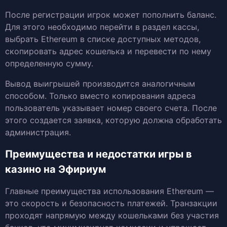
После регистрации игрок может пополнить баланс.
Для этого необходимо перейти в раздел кассы,
выбрать Ethereum в списке доступных методов,
скопировать адрес кошелька и перевести по нему
определенную сумму.
Вывод выигрышей производится аналогичным
способом. Только вместо копирования адреса
пользователь указывает номер своего счета. После
этого создается заявка, которую должна обработать
администрация.
Преимущества и недостатки игры в
казино на Эфириум
Главные преимущества использования Ethereum —
это скорость и безопасность платежей. Транзакции
проходят напрямую между кошельками без участия