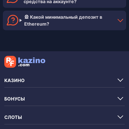
средства на аккаунте?
🎡 Какой минимальный депозит в
Ethereum?
КАЗИНО
БОНУСЫ
СЛОТЫ