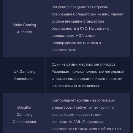
Регулятор предъявляет строгие
требования к операторам казино, уделяя
особое внимание стандартам
Malta Gaming
безопасности и KYC. На сайтах с
Authority
валидатором MGA редко
поддерживаются платежи в
криптовалюте.
Один из самых жестких регуляторов.
UK Gambling
Разрешает только полностью легальные
Commission
и прозрачные операции. Криптоплатежи
в таких казино ограничены.
Контролирует крупных европейских
Gibraltar
операторов. Требует отчетности по
Gambling
транзакциям и соответствия
Commissioner
стандартам AML. Поддержки
криптовалют в таких казино обычно нет.