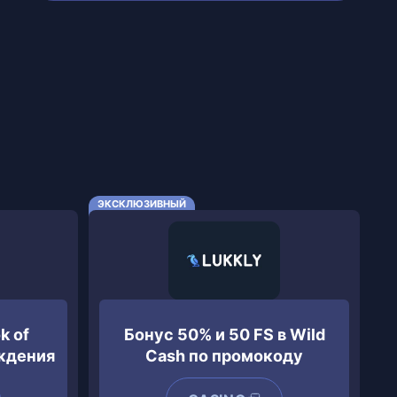
ЭКСКЛЮЗИВНЫЙ
k of
Бонус 50% и 50 FS в Wild
ождения
Cash по промокоду