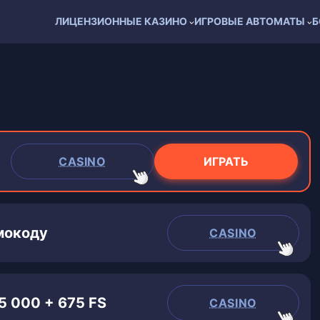
ЛИЦЕНЗИОННЫЕ КАЗИНО
ИГРОВЫЕ АВТОМАТЫ
Б
CASINO
ИГРАТЬ
омокоду
CASINO
5 000 + 675 FS
CASINO