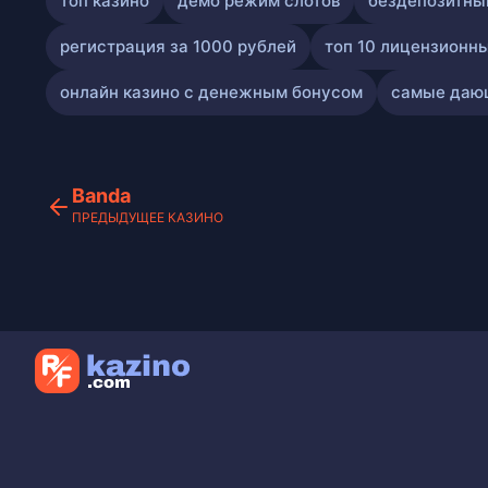
топ казино
демо режим слотов
бездепозитны
регистрация за 1000 рублей
топ 10 лицензионн
онлайн казино с денежным бонусом
самые даю
Banda
ПРЕДЫДУЩЕЕ КАЗИНО