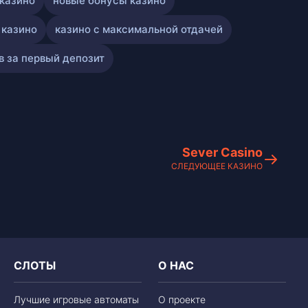
казино
новые бонусы казино
 казино
казино с максимальной отдачей
в за первый депозит
Sever Casino
СЛЕДУЮЩЕЕ КАЗИНО
СЛОТЫ
О НАС
Лучшие игровые автоматы
О проекте