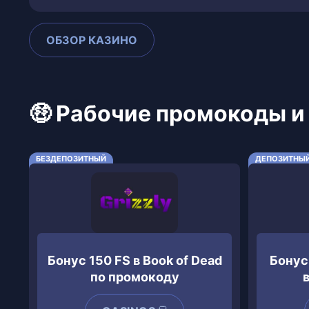
ОБЗОР КАЗИНО
🤑 Рабочие промокоды и 
БЕЗДЕПОЗИТНЫЙ
ДЕПОЗИТНЫ
Бонус 150 FS в Book of Dead
Бонус
по промокоду