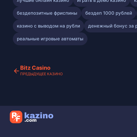
лучшие онлайн казино
играть в демо казино
к
бездепозитные фриспины
бездеп 1000 рублей
казино с выводом на рубли
денежный бонус за 
реальные игровые автоматы
Bitz Casino
ПРЕДЫДУЩЕЕ КАЗИНО