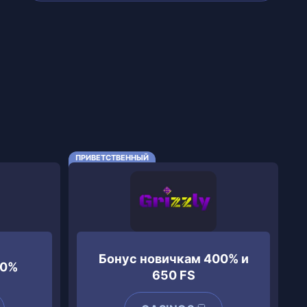
ПРИВЕТСТВЕННЫЙ
Бонус новичкам 400% и
00%
650 FS