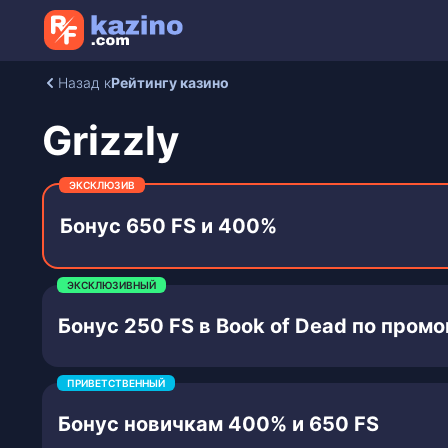
Назад к
Рейтингу казино
Grizzly
ЭКСКЛЮЗИВ
Бонус 650 FS и 400%
ЭКСКЛЮЗИВНЫЙ
Бонус 250 FS в Book of Dead по пром
ПРИВЕТСТВЕННЫЙ
Бонус новичкам 400% и 650 FS