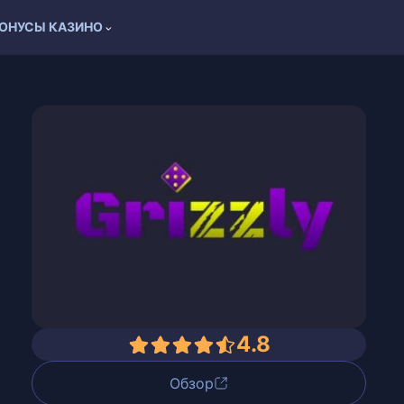
ОНУСЫ КАЗИНО
4.8
Обзор