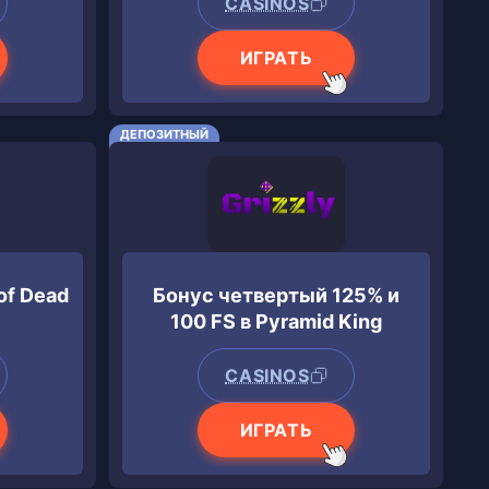
CASINOS
ИГРАТЬ
ДЕПОЗИТНЫЙ
of Dead
Бонус четвертый 125% и
100 FS в Pyramid King
CASINOS
ИГРАТЬ