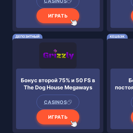
CASINOS
ИГРАТЬ
ДЕПОЗИТНЫЙ
КЕШБЭК
Бонус второй 75% и 50 FS в
Б
The Dog House Megaways
посто
CASINOS
ИГРАТЬ