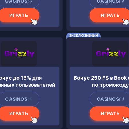
CASINOS
CASINOS
ИГРАТЬ
ИГРАТЬ
ЭКСКЛЮЗИВНЫЙ
онус до 15% для
Бонус 250 FS в Book 
янных пользователей
по промокоду
CASINOS
CASINOS
ИГРАТЬ
ИГРАТЬ