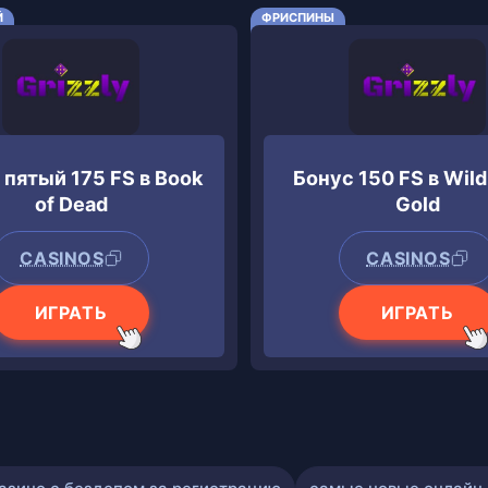
Й
ФРИСПИНЫ
 пятый 175 FS в Book
Бонус 150 FS в Wil
of Dead
Gold
CASINOS
CASINOS
ИГРАТЬ
ИГРАТЬ