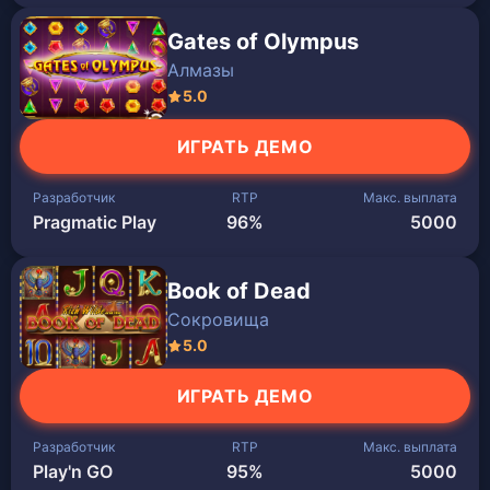
Gates of Olympus
Алмазы
5.0
ИГРАТЬ ДЕМО
Разработчик
RTP
Макс. выплата
Pragmatic Play
96%
5000
Book of Dead
Сокровища
5.0
ИГРАТЬ ДЕМО
Разработчик
RTP
Макс. выплата
Play'n GO
95%
5000