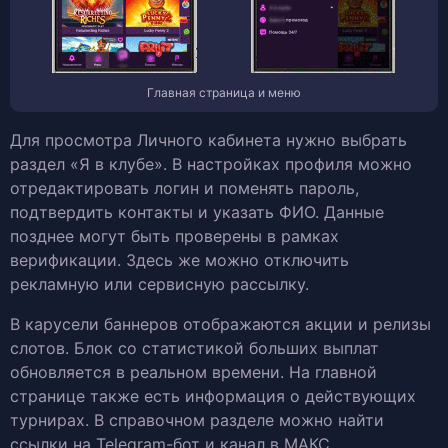
Главная страница и меню
Для просмотра Личного кабинета нужно выбрать
раздел «Я в клубе». В настройках профиля можно
отредактировать логин и поменять пароль,
подтвердить контакты и указать ФИО. Данные
позднее могут быть проверены в рамках
верификации. Здесь же можно отключить
рекламную или сервисную рассылку.
В карусели баннеров отображаются акции и релизы
слотов. Блок со статистикой больших выплат
обновляется в реальном времени. На главной
странице также есть информация о действующих
турнирах. В справочном разделе можно найти
ссылки на Telegram-бот и канал в МАКС.