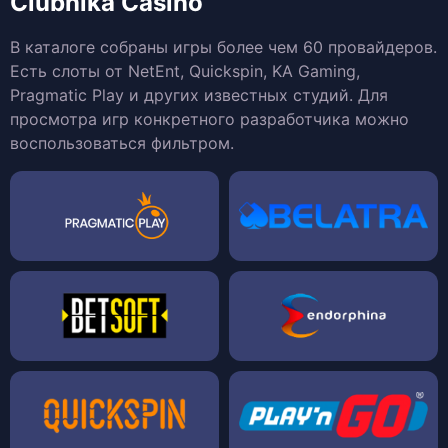
Clubnika Casino
В каталоге собраны игры более чем 60 провайдеров.
Есть слоты от NetEnt, Quickspin, KA Gaming,
Pragmatic Play и других известных студий. Для
просмотра игр конкретного разработчика можно
воспользоваться фильтром.