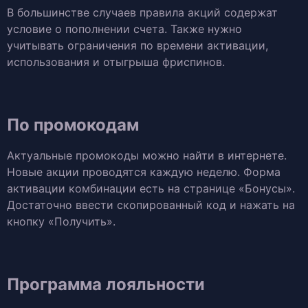
В большинстве случаев правила акций содержат
условие о пополнении счета. Также нужно
учитывать ограничения по времени активации,
использования и отыгрыша фриспинов.
По промокодам
Актуальные промокоды можно найти в интернете.
Новые акции проводятся каждую неделю. Форма
активации комбинации есть на странице «Бонусы».
Достаточно ввести скопированный код и нажать на
кнопку «Получить».
Программа лояльности