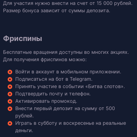
Для участия нужно внести на счет от 15 000 рублей.
Размер бонуса зависит от суммы депозита.
Фриспины
Бесплатные вращения доступны во многих акциях.
Для получения фриспинов можно:
Войти в аккаунт в мобильном приложении.
Подписаться на бот в Telegram.
Принять участие в событии «Битва слотов».
Подтвердить почту и телефон.
Активировать промокод.
Внести первый депозит на сумму от 500
рублей.
Играть в субботу и воскресенье на реальные
деньги.