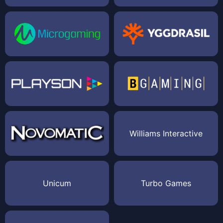
Williams Interactive
Unicum
Turbo Games