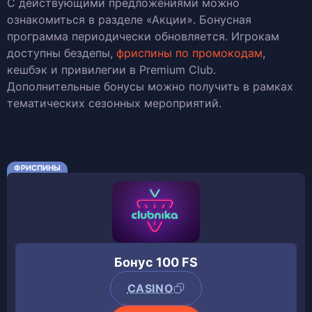
С действующими предложениями можно
ознакомиться в разделе «Акции». Бонусная
программа периодически обновляется. Игрокам
доступны бездепы,
фриспины по промокодам
,
кешбэк и привилегии в Premium Club.
Дополнительные бонусы можно получить в рамках
тематических сезонных мероприятий.
ФРИСПИНЫ
Бонус 100 FS
CASINO