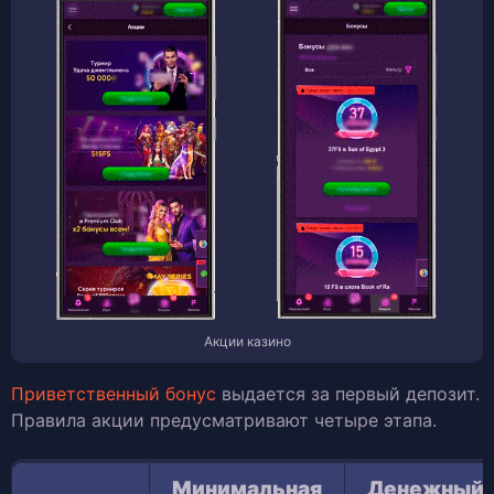
Акции казино
Приветственный бонус
выдается за первый депозит.
Правила акции предусматривают четыре этапа.
Минимальная
Денежный