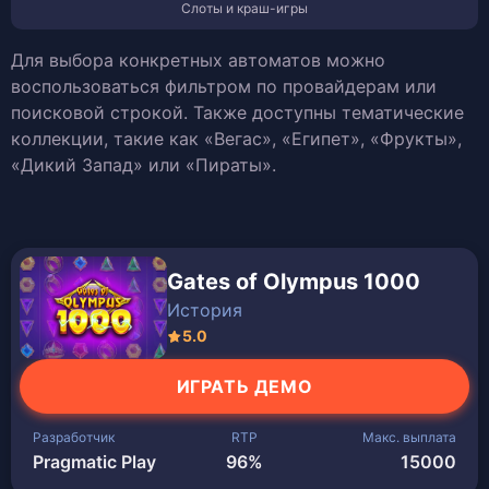
Слоты и краш-игры
Для выбора конкретных автоматов можно
воспользоваться фильтром по провайдерам или
поисковой строкой. Также доступны тематические
коллекции, такие как «Вегас», «Египет», «Фрукты»,
«Дикий Запад» или «Пираты».
Gates of Olympus 1000
История
5.0
ИГРАТЬ ДЕМО
Разработчик
RTP
Макс. выплата
Pragmatic Play
96%
15000