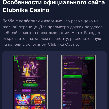
Особенности официального сайта
Clubnika Casino
Лобби с подборками азартных игр размещено на
главной странице. Для просмотра других разделов
веб-сайта можно воспользоваться меню. Вкладка
открывается нажатием на кнопку, расположенную
на панели с логотипом Clubnika Casino.