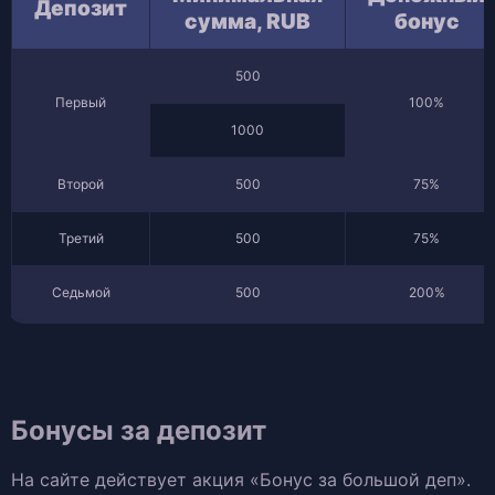
Депозит
сумма, RUB
бонус
500
Первый
100%
1000
Второй
500
75%
Третий
500
75%
Седьмой
500
200%
Бонусы за депозит
На сайте действует акция «Бонус за большой деп».