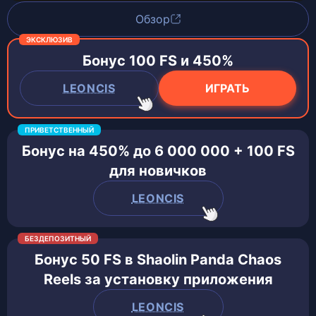
Обзор
ЭКСКЛЮЗИВ
Бонус 100 FS и 450%
LEONCIS
ИГРАТЬ
ПРИВЕТСТВЕННЫЙ
Бонус на 450% до 6 000 000 + 100 FS
для новичков
LEONCIS
БЕЗДЕПОЗИТНЫЙ
Бонус 50 FS в Shaolin Panda Chaos
Reels за установку приложения
LEONCIS