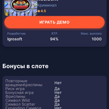
Криминал
4.5
ИГРАТЬ ДЕМО
Разработчик
RTP
Макс. выплата
Igrosoft
94%
1000
Бонусы в слоте
Повторные
Нет
вращения\респины
Риск игра
Да
Бонусная игра
Нет
Фриспины
Да
Символ Wild
Да
Символ Scatter
Да
Expanding Символ
Нет