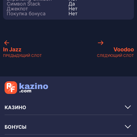
Символ Stack
Да
Джекпот
Нет
Покупка бонуса
Нет
In Jazz
Voodoo
ПРЕДЫДУЩИЙ СЛОТ
СЛЕДУЮЩИЙ СЛОТ
КАЗИНО
БОНУСЫ