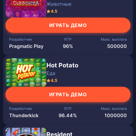
Животные
4.5
ИГРАТЬ ДЕМО
Разработчик
RTP
Макс. выплата
Pragmatic Play
96%
500000
Hot Potato
Еда
4.5
ИГРАТЬ ДЕМО
Разработчик
RTP
Макс. выплата
Thunderkick
96.44%
1000000
Resident