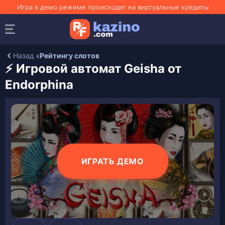
Назад к
Рейтингу слотов
⚡ Игровой автомат Geisha от
Endorphina
ИГРАТЬ ДЕМО