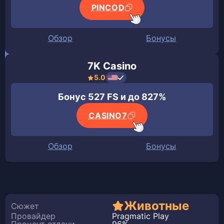
PINCOD
Обзор
Бонусы
БОЛЬШОЙ ВЫБОР ИГР
7K Casino
5.0
Бонус 527 FS и до 827%
CASINO7
Обзор
Бонусы
Животные
Сюжет
Провайдер
Pragmatic Play