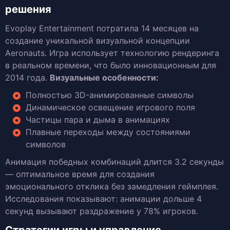
решения
Evoplay Entertainment потратила 14 месяцев на
создание уникальной визуальной концепции
Aeronauts. Игра использует технологию рендеринга
в реальном времени, что было инновационным для
2014 года.
Визуальные особенности:
Полностью 3D-анимированные символы
Динамическое освещение игрового поля
Частицы пара и дыма в анимациях
Плавные переходы между состояниями
символов
Анимация победных комбинаций длится 3.2 секунды
— оптимальное время для создания
эмоционального отклика без замедления геймплея.
Исследования показывают: анимации дольше 4
секунд вызывают раздражение у 78% игроков.