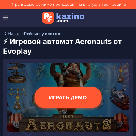
Назад к
Рейтингу слотов
⚡ Игровой автомат Aeronauts от
Evoplay
ИГРАТЬ ДЕМО