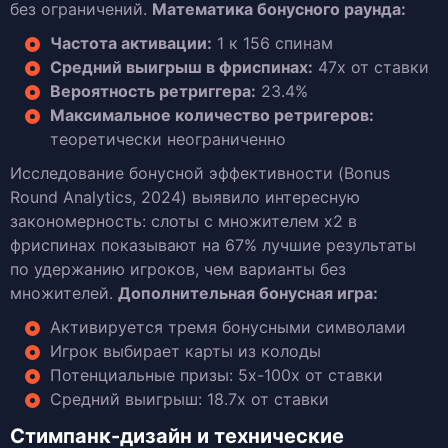
без ограничений.
Математика бонусного раунда:
Частота активации:
1 к 156 спинам
Средний выигрыш в фриспинах:
47x от ставки
Вероятность ретриггера:
23.4%
Максимальное количество ретригеров:
теоретически неограниченно
Исследование бонусной эффективности (Bonus
Round Analytics, 2024) выявило интересную
закономерность: слоты с множителем x2 в
фриспинах показывают на 67% лучшие результаты
по удержанию игроков, чем варианты без
множителей.
Дополнительная бонусная игра:
Активируется тремя бонусными символами
Игрок выбирает карты из колоды
Потенциальные призы: 5x-100x от ставки
Средний выигрыш: 18.7x от ставки
Стимпанк-дизайн и технические