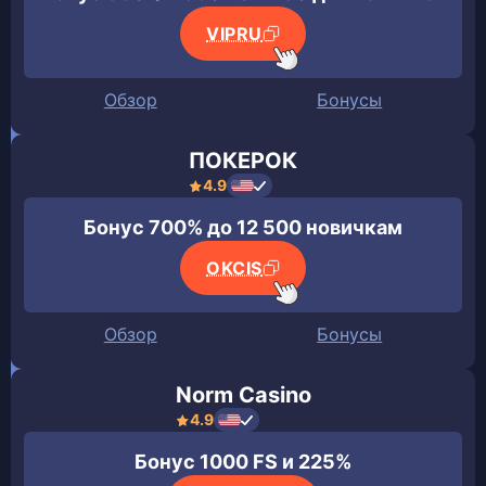
VIPRU
Обзор
Бонусы
НАДЕЖНЫЙ БРЕНД
ПОКЕРОК
4.9
Бонус 700% до 12 500 новичкам
OKCIS
Обзор
Бонусы
ХИТ СЕЗОНА
Norm Casino
4.9
Бонус 1000 FS и 225%