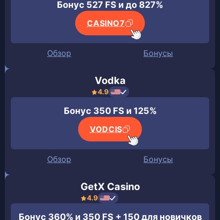
Бонус 527 FS и до 827%
CASINO7
Обзор
Бонусы
ЕЖЕДНЕВНЫЕ АКЦИИ
Vodka
4.9
Бонус 350 FS и 125%
VODCIS
Обзор
Бонусы
ВЫБОР ПОЛЬЗОВАТЕЛЕЙ
GetX Casino
4.9
Бонус 360% и 350 FS + 150 для новичков