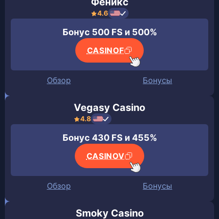
Феникс
4.6
Бонус 500 FS и 500%
CASINOF
Обзор
Бонусы
БОЛЬШАЯ СКОРОСТЬ
Vegasy Casino
4.8
Бонус 430 FS и 455%
CASINOV
Обзор
Бонусы
ХИТ СЕЗОНА
Smoky Casino