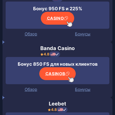
Бонус 950 FS и 225%
CASINO
Обзор
Бонусы
НОВИНКА
Banda Casino
4.8
Бонус 850 FS для новых клиентов
CASINOB
Обзор
Бонусы
БОНУСНАЯ ПРОГРАММА
Leebet
4.8