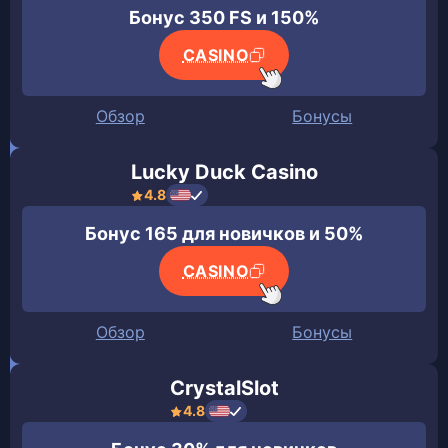
Бонус 350 FS и 150%
CASINO
Обзор
Бонусы
ЕЖЕДНЕВНЫЕ АКЦИИ
Lucky Duck Casino
4.8
Бонус 165 для новичков и 50%
CASINO
Обзор
Бонусы
СТАРЕЙШИЙ БРЕНД
CrystalSlot
4.8