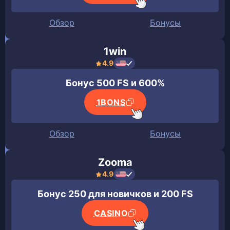
Обзор
Бонусы
МНОГО СЛОТОВ
1win
4.9
Бонус 500 FS и 600%
1BONS
Обзор
Бонусы
ПОПУЛЯРНОЕ
Zooma
4.9
Бонус 250 для новичков и 200 FS
CASINO